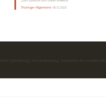
„
Don Quixote zum Leben erweckt
“
Thüringer Allgemeine
18.12.2023
d für Optimierung, Personalisierung, Funktionen der sozialen M